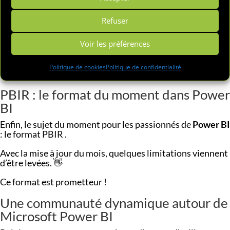
La version publique définitive de la gestion des rôles de
Refuser
sécurité est implantée. La vue de requête DAX permet
désormais d’écrire, tester et ajouter des mesures
Voir les préférences
directement dans le modèle !
C’est une avancée fantastique qui offre une grande
Politique de cookies
Politique de confidentialité
flexibilité. C’est vraiment à tester… 😀
PBIR : le format du moment dans Power
BI
Enfin, le sujet du moment pour les passionnés de
Power BI
: le format PBIR .
Avec la mise à jour du mois, quelques limitations viennent
d’être levées. 👋
Ce format est prometteur !
Une communauté dynamique autour de
Microsoft Power BI