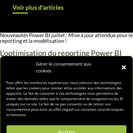
Voir plus d’articles
Nouveautés Power BI juillet : Mise à jour attendue pour le
reporting et la modélisation !
L’optimisation du reporting Power BI
Vous connaissez sûrement les calques de références pour
Gérer le consentement aux
les cartes géographiques, tels que GeoJSONet Shapefiles
cookies
?
Pour offrir les meilleures expériences, nous utilisons des technologies
Microsoft Power BI
enrichit ses fonctionnalités de
telles que les cookies pour stocker et/ou accéder aux informations des
reporting en ajoutant la compatibilité avec le format CSV!
appareils. Le fait de consentir à ces technologies nous permettra de
traiter des données telles que le comportement de navigation ou les ID
On retrouve aussi parmi les nouveautés Power BI juillet,
uniques sur ce site. Le fait de ne pas consentir ou de retirer son
la simplification des mises en forme de ces calques qui
consentement peut avoir un effet négatif sur certaines caractéristiques
vont grandement faciliter leur personnalisation.
et fonctions.
Améliorations de la modélisation dans
Microsoft Power BI
Accepter