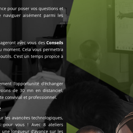
ance pour poser vos questions et
e naviguer aisément parmi les
rtageront avec vous des
Conseils
u moment.
Cela vous permettra
outils.
C’est un temps propice à
ent l’opportunité d’échanger
ssions de 30 mn en distanciel,
e convivial et professionnel.
e
r les avancées technologiques,
s pour vous ! Avec 8 ateliers
 une longueur d’avance sur les