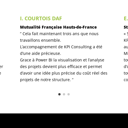
M. DEPUTY CFO
T
Mutualité Française Nouvelle Aquitaine
B
« Petite structure gérant différentes
« 
ressources financières (subventions,
ac
e
dotations, facturation…), il nous était devenu
Pa
indispensable de connaître le temps de
l’
travail des collaborateurs passés sur chacun
ba
de nos projets et surtout de mieux
re
comprendre la structuration de nos charges,
re
afin d’optimiser le tout.
op
e.
No
L’outil mis en place répond à 100% à nos
ta
objectifs ! Nous sommes devenus plus
di
professionnels et nous parlons maintenant
tr
de performance économique et de stratégie
KP
financière ! Guillaume est aux petits soins,
ét
d’abord dans la mise en place de l’outil puis