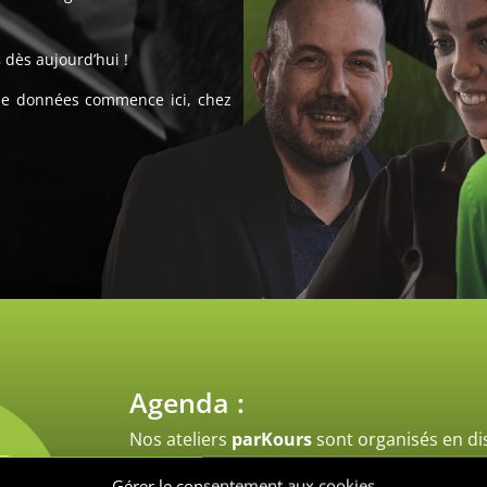
s
dès aujourd’hui !
 de données commence ici, chez
Agenda :
Nos ateliers
parKours
sont organisés en di
à vos emplois du temps où que vous soyez 
Gérer le consentement aux cookies