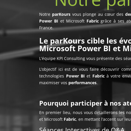
Notre
parKours
vous plonge au cœur des
de
Power BI
et Microsoft
Fabric
grâce à ses atel
France.
Le parKours cible les év
Microsoft Power BI et Mi
L’équipe KPI Consulting vous présente des sé
L’objectif ici est de vous faire découvrir co
technologies
Power BI
et
Fabric
à votre envi
maximiser vos
performances
.
Pourquoi participer à nos ate
En premier lieu, nous vous détaillerons les 
et Microsoft
Fabric
, en mettant l’accent sur le
Séances Interactives de Q&A