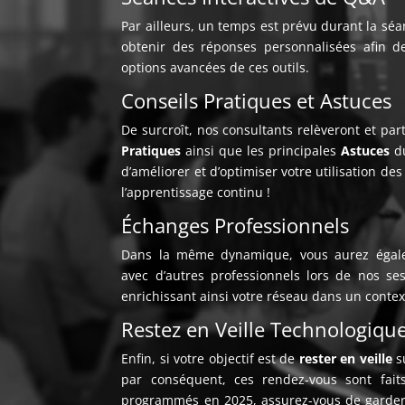
Par ailleurs, un temps est prévu durant la sé
obtenir des réponses personnalisées afin d
options avancées de ces outils.
Conseils Pratiques et Astuces
De surcroît, nos consultants relèveront et pa
Pratiques
ainsi que les principales
Astuces
d
d’améliorer et d’optimiser votre utilisation des 
l’apprentissage continu !
Échanges Professionnels
Dans la même dynamique, vous aurez égalem
avec d’autres professionnels lors de nos se
enrichissant ainsi votre réseau dans un context
Restez en Veille Technologiqu
Enfin, si votre objectif est de
rester en veille
su
par conséquent, ces rendez-vous sont fait
programmés en 2025, assurez-vous de garder