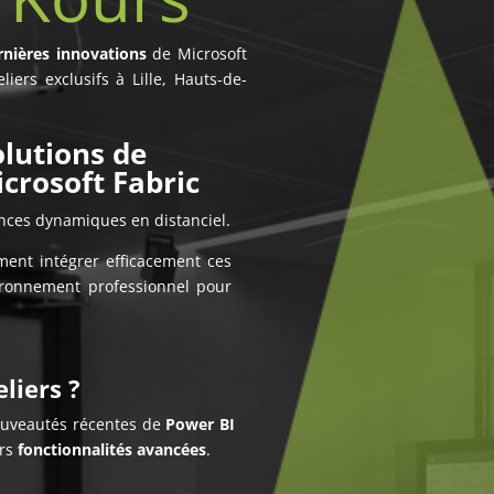
rnières innovations
de Microsoft
iers exclusifs à Lille, Hauts-de-
olutions de
crosoft Fabric
ances dynamiques en distanciel.
mment intégrer efficacement ces
ronnement professionnel pour
liers ?
nouveautés récentes de
Power BI
urs
fonctionnalités avancées
.