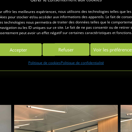
Rejoignez-nous !
😃
r offrir les meilleures expériences, nous utilisons des technologies telles que les
kies pour stocker et/ou accéder aux informations des appareils. Le fait de consen
DATES À DÉFINIR
es technologies nous permettra de traiter des données telles que le comportem
navigation ou les ID uniques sur ce site. Le fait de ne pas consentir ou de retirer 
–
sentement peut avoir un effet négatif sur certaines caractéristiques et fonctions
Accepter
Refuser
Voir les préférence
Contactez-nous !
Politique de cookies
Politique de confidentialité