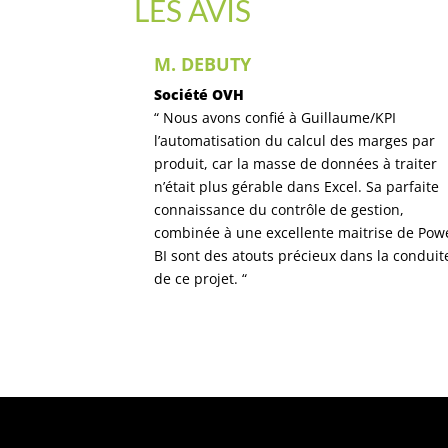
LES AVIS
ANT
Vincent G. PDG
Comète
quemment avec
« Véritable spécialiste de POWER BI et du
e formations
contrôle de gestion, Guillaume a
notamment
immédiatement compris les enjeux de notr
ng fait
projet et a su nous orientés pour faire les
nalisme et
bons choix dès le départ.
. C’est
Toute l’équipe KPI nous a ensuite
r avec KPI
accompagnés tout au long de la réalisation
de de module. Leur expertise et leur
disponibilité nous ont été d’une grande aid
Merci ! »