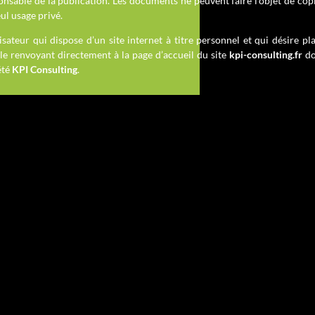
onsable de la publication. Les documents ne peuvent faire l’objet de copi
ul usage privé.
ilisateur qui dispose d’un site internet à titre personnel et qui désire p
le renvoyant directement à la page d’accueil du site
kpi-consulting.fr
do
été
KPI Consulting
.