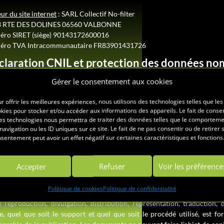
ur du site internet
:
SARL Collectif No-filter
3 RTE DES DOLINES 06560 VALBONNE
ro SIRET (siège) 90143172600016
ro TVA Intracommunautaire FR83901431726
claration CNIL et protection des données no
ormément à la loi n°78-17 du 6 janvier 1978 relative à l’informatique
Gérer le consentement aux cookies
rmations nominatives collectées sur le site
kpi-consulting.fr
a fait l’
onale de l’Informatique et des Libertés. L’Internaute dispose d’un droi
r offrir les meilleures expériences, nous utilisons des technologies telles que les
ression des données le concernant. Ce droit peut être exercé par courr
kies pour stocker et/ou accéder aux informations des appareils. Le fait de consen
es technologies nous permettra de traiter des données telles que le comportem
arœul,
France ou par email :
contact@kpi-consulting.fr
navigation ou les ID uniques sur ce site. Le fait de ne pas consentir ou de retirer 
priété intellectuelle et droits d’auteur
sentement peut avoir un effet négatif sur certaines caractéristiques et fonctions
 les éléments du site
kpi-consulting.fr
qu’ils soient visuels ou sonor
chargeables, représentations photographiques et tous signes distinctifs 
Accepter
Refuser
Voir les préférence
eur, des marques ou des brevets. Ils sont la propriété exclusive de la soci
Politique de cookies
Politique de confidentialité
utre, conformément aux dispositions du Code de la propriété intellectuel
e reproduction, divulgation, distribution, représentation, traduction, d
le, quel que soit le support et quel que soit le procédé utilisé, est f