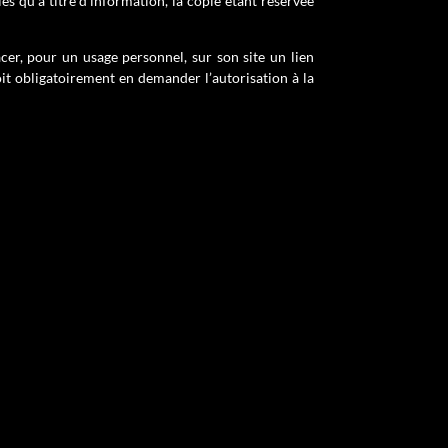
es qu’à titre d’information, la copie étant réservée
lacer, pour un usage personnel, sur son site un lien
it obligatoirement en demander l’autorisation à la