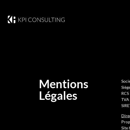
Mentions
Soci
Siège
Légales
RCS 
TVA 
SIRE
Dire
Propr
Site