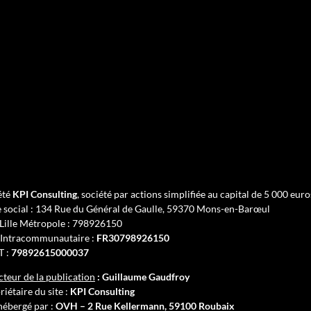
été
KPI Consulting
, société par actions simplifiée au capital de 5 000 euro
 social :
134 Rue du Général de Gaulle, 59370 Mons-en-Barœul
Lille Métropole : 798926150
Intracommunautaire :
FR30798926150
T :
79892615000037
cteur de la publication
:
Guillaume Gaudfroy
iétaire du site :
KPI Consulting
 hébergé par :
OVH – 2 Rue Kellermann, 59100 Roubaix