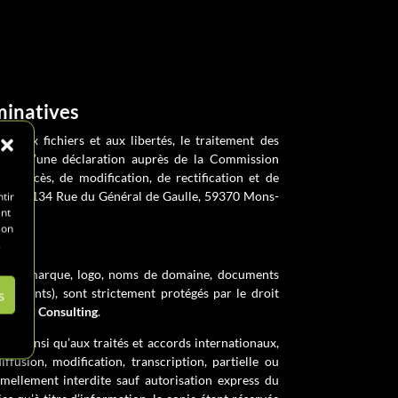
minatives
, aux fichiers et aux libertés, le traitement des
objet d’une déclaration auprès de la Commission
t d’accès, de modification, de rectification et de
ier au
134 Rue du Général de Gaulle, 59370 Mons-
tir
ent
son
.
es (sa marque, logo, noms de domaine, documents
afférents), sont strictement protégés par le droit
s
été
KPI Consulting
.
le, ainsi qu’aux traités et accords internationaux,
iffusion, modification, transcription, partielle ou
ormellement interdite sauf autorisation express du