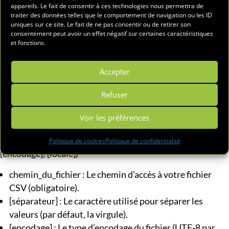
appareils. Le fait de consentir à ces technologies nous permettra de
Disponible pour les utilisateurs du canal Beta/Insiders et
traiter des données telles que le comportement de navigation ou les ID
pour ceux qui ont mis à jour leur version d’Excel, cette
uniques sur ce site. Le fait de ne pas consentir ou de retirer son
fonction promet de simplifier grandement l’import de
consentement peut avoir un effet négatif sur certaines caractéristiques
données depuis un fichier CSV. Testée sur un fichier de 30
et fonctions.
000 lignes, elle s’avère rapide et efficace pour des besoins
simples.
Accepter
IMPORTCSV : Comment ça marche ?
Refuser
Une syntaxe simple et intuitive
La fonction
IMPORTCSV
se compose de 4 paramètres,
Voir les préférences
dont 3 sont optionnels :
Politique de cookies
Politique de confidentialité
=> IMPORTCSV(chemin_du_fichier; [séparateur];
[encodage]; [locale])
chemin_du_fichier : Le chemin d’accès à votre fichier
CSV (obligatoire).
[séparateur] : Le caractère utilisé pour séparer les
valeurs (par défaut, la virgule).
[encodage] : Le type d’encodage du fichier (UTF-8 par