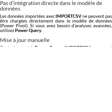
Pas d’intégration directe dans le modèle de
données
Les données importées avec
IMPORTCSV
ne peuvent pa
être chargées directement dans le modèle de données
(Power Pivot). Si vous avez besoin d’analyses avancées,
utilisez
Power Query
.
Mise à jour manuelle
Contrairement à
Power Query
,
IMPORTCSV
ne se me
pas à jour automatiquement. Pour actualiser les données,
il faut relancer la fonction ou appuyer sur F9.
Conclusion : IMPORTCSV, une fonction
à adopter pour gagner du temps
IMPORTCSV
est une excellente nouvelle pour les
utilisateurs d’Excel qui cherchent à importer rapidement
des données depuis un fichier CSV, sans passer par des
outils plus complexes. Simple, rapide et efficace, elle
répond parfaitement aux besoins ponctuels et légers.
Cependant, pour des traitements récurrents, des