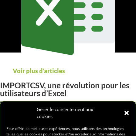
Voir plus d’articles
IMPORTCSV, une révolution pour les
utilisateurs d’Excel
Si vous utilisez régulièrement Excel pour analyser des
données, vous savez à quel point l’
import de fichiers CS
Gérer le consentement aux
peut parfois être fastidieux. Jusqu’à présent, Power Query
cookies
était la solution la plus courante pour importer et
transformer ces données. Mais depuis peu, Microsoft a
Pour offrir les meilleures expériences, nous utilisons des technologies
introduit une nouvelle fonction dans Excel :
IMPORTCSV
.
telles que les cookies pour stocker et/ou accéder aux informations des